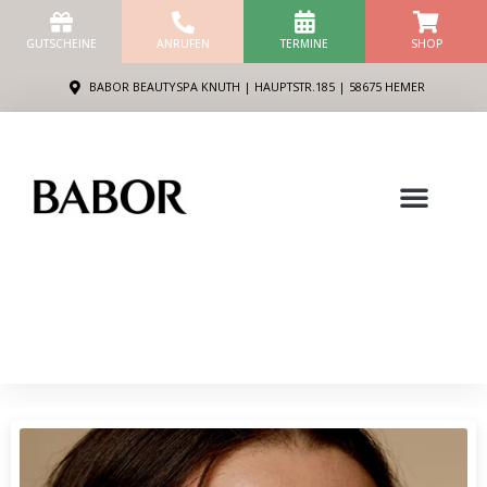
Zum
Inhalt
GUTSCHEINE
ANRUFEN
TERMINE
SHOP
springen
BABOR BEAUTYSPA KNUTH | HAUPTSTR.185 | 58675 HEMER